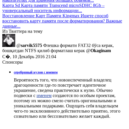
накопителях для хранения больших объемов...
Карта Sd
Карта памяти Transcend microSDHC 8Gb –
универсальный носитель информации...
Восстановление Карт Памяти Kingmax
Ищете способ
восстановить карту памяти после форматирования? Важные
данные...
Из Твиттера на тему
@
sarvik5575
Флешка формати FAT32 бўса керак,
бошқатдан NTFS қилиб форматлаш керак @
Okaginam
С�, 10 Декабрь 2016 21:04
Спонсоры
серебряный кулон с именем
Вероятность того, что новоиспеченный владелец
драгоценности где-то повстречает идентичное
украшение, сведена практически к нулю. Обычно
подвески с
именем
создаются по особым проектам,
поэтому их можно смело считать оригинальными и
уникальными подарками. Ощущать себя владельцем
чего-то эксклюзивного действительно приятно, этого
сознательно или бессознательно желает каждый.