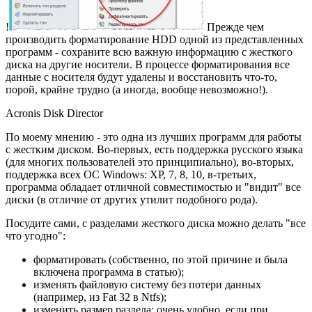
!
Прежде чем
производить форматирование HDD одной из представленных
программ - сохраните всю важную информацию с жесткого
диска на другие носители. В процессе форматирования все
данные с носителя будут удалены и восстановить что-то,
порой, крайне трудно (а иногда, вообще невозможно!).
Acronis Disk Director
По моему мнению - это одна из лучших программ для работы
с жестким диском. Во-первых, есть поддержка русского языка
(для многих пользователей это принципиально), во-вторых,
поддержка всех ОС Windows: XP, 7, 8, 10, в-третьих,
программа обладает отличной совместимостью и "видит" все
диски (в отличие от других утилит подобного рода).
Посудите сами, с разделами жесткого диска можно делать "все
что угодно":
форматировать (собственно, по этой причине и была
включена программа в статью);
изменять файловую систему без потери данных
(например, из Fat 32 в Ntfs);
изменить размер раздела: очень удобно, если при