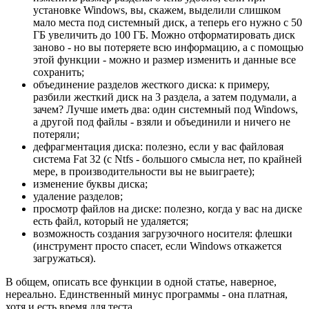
установке Windows, вы, скажем, выделили слишком
мало места под системный диск, а теперь его нужно с 50
ГБ увеличить до 100 ГБ. Можно отформатировать диск
заново - но вы потеряете всю информацию, а с помощью
этой функции - можно и размер изменить и данные все
сохранить;
объединение разделов жесткого диска: к примеру,
разбили жесткий диск на 3 раздела, а затем подумали, а
зачем? Лучше иметь два: один системный под Windows,
а другой под файлы - взяли и объединили и ничего не
потеряли;
дефрагментация диска: полезно, если у вас файловая
система Fat 32 (с Ntfs - большого смысла нет, по крайней
мере, в производительности вы не выиграете);
изменение буквы диска;
удаление разделов;
просмотр файлов на диске: полезно, когда у вас на диске
есть файл, который не удаляется;
возможность создания загрузочного носителя: флешки
(инструмент просто спасет, если Windows откажется
загружаться).
В общем, описать все функции в одной статье, наверное,
нереально. Единственный минус программы - она платная,
хотя и есть время для теста...