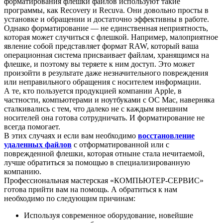
форматирования флешки файлов используют такие
программы, как Recovery и Recuva. Они довольно просты в
установке и обращении и достаточно эффективны в работе.
Однако форматирование — не единственная неприятность,
которая может случиться с флешкой. Например, малоприятное
явление собой представляет формат RAW, который ваша
операционная система присваивает файлам, хранящимся на
флешке, и поэтому вы теряете к ним доступ. Это может
произойти в результате даже незначительного повреждения
или неправильного обращения с носителем информации.
А те, кто пользуется продукцией компании Apple, в
частности, компьютерами и ноутбуками с ОС Mac, наверняка
сталкивались с тем, что далеко не с каждым внешним
носителей она готова сотрудничать. И форматирование не
всегда помогает.
В этих случаях и если вам необходимо
восстановление
удаленных файлов
с отформатированной или с
поврежденной флешки, которая отныне стала нечитаемой,
лучше обратиться за помощью в специализированную
компанию.
Профессиональная мастерская «КОМПЬЮТЕР-СЕРВИС»
готова прийти вам на помощь. А обратиться к нам
необходимо по следующим причинам:
Используя современное оборудование, новейшие