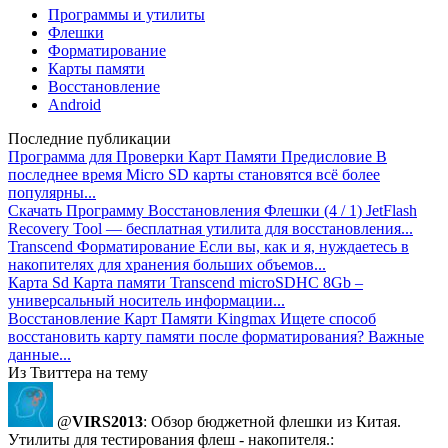
Программы и утилиты
Флешки
Форматирование
Карты памяти
Восстановление
Android
Последние публикации
Программа для Проверки Карт Памяти
Предисловие В
последнее время Micro SD карты становятся всё более
популярны...
Скачать Программу Восстановления Флешки
(4 / 1) JetFlash
Recovery Tool — бесплатная утилита для восстановления...
Transcend Форматирование
Если вы, как и я, нуждаетесь в
накопителях для хранения больших объемов...
Карта Sd
Карта памяти Transcend microSDHC 8Gb –
универсальный носитель информации...
Восстановление Карт Памяти Kingmax
Ищете способ
восстановить карту памяти после форматирования? Важные
данные...
Из Твиттера на тему
@
VIRS2013
: Обзор бюджетной флешки из Китая.
Утилиты для тестирования флеш - накопителя.: