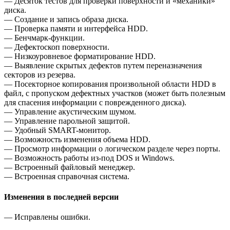
— Десяток тестов для проверки поверхности и «механики»
диска.
— Создание и запись образа диска.
— Проверка памяти и интерфейса HDD.
— Бенчмарк-функции.
— Дефектоскоп поверхности.
— Низкоуровневое форматирование HDD.
— Выявление скрытых дефектов путем переназначения
секторов из резерва.
— Посекторное копирования произвольной области HDD в
файл, с пропуском дефектных участков (может быть полезным
для спасения информации с поврежденного диска).
— Управление акустическим шумом.
— Управление парольной защитой.
— Удобный SMART-монитор.
— Возможность изменения объема HDD.
— Просмотр информации о логическом разделе через порты.
— Возможность работы из-под DOS и Windows.
— Встроенный файловый менеджер.
— Встроенная справочная система.
Изменения в последней версии
— Исправлены ошибки.