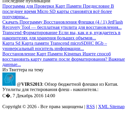
Последние публикации
Программа для Проверки Карт Памяти
Предисловие В
последнее время Micro SD карты становятся всё более
популярны...
Скачать Программу Восстановления Флешки
(4 / 1) JetFlash
Recovery Tool — бесплатная утилита для восстановления...
Transcend Форматирование
Если вы, как и я, нуждаетесь в
накопителях для хранения больших объемов...
Карта Sd
Карта памяти Transcend microSDHC 8Gb –
универсальный носитель информации...
Восстановление Карт Памяти Kingmax
Ищете способ
восстановить карту памяти после форматирования? Важные
данные...
Из Твиттера на тему
@
VIRS2013
: Обзор бюджетной флешки из Китая.
Утилиты для тестирования флеш - накопителя.:
С�, 7 Декабрь 2016 14:00
Copyright ©
2026 - Все права защищены |
RSS
|
XML Sitemap