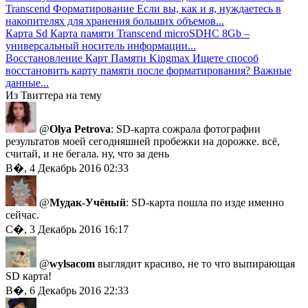
Transcend Форматирование
Если вы, как и я, нуждаетесь в
накопителях для хранения больших объемов...
Карта Sd
Карта памяти Transcend microSDHC 8Gb –
универсальный носитель информации...
Восстановление Карт Памяти Kingmax
Ищете способ
восстановить карту памяти после форматирования? Важные
данные...
Из Твиттера на тему
@
Olya Petrova
: SD-карта сожрала фотографии
результатов моей сегодняшней пробежки на дорожке. всё,
считай, и не бегала. ну, что за день
В�, 4 Декабрь 2016 02:33
@
Мудак-Учёный
: SD-карта пошла по изде именно
сейчас.
С�, 3 Декабрь 2016 16:17
@
wylsacom
выглядит красиво, не то что выпирающая
SD карта!
В�, 6 Декабрь 2016 22:33