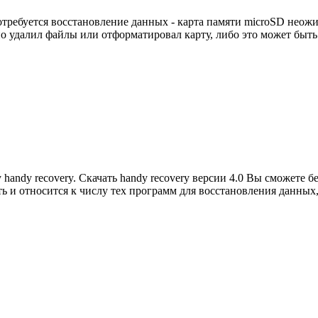
потребуется восстановление данных - карта памяти microSD неож
но удалил файлы или отформатировал карту, либо это может быт
handy recovery. Скачать handy recovery версии 4.0 Вы сможете б
ь и относится к числу тех программ для восстановления данны