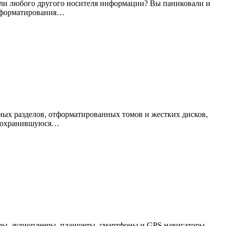
или любого другого носителя информации? Вы паниковали и
, форматирования…
ых разделов, отформатированных томов и жестких дисков,
ю сохранившуюся…
ры, аудиоплееры, планшеты, смартфоны и GPS навигаторы,