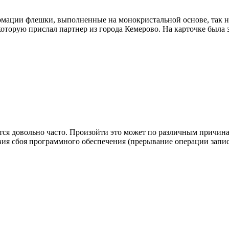
рмации флешки, выполненные на монокристальной основе, так н
 которую прислал партнер из города Кемерово. На карточке была
ся довольно часто. Произойти это может по различным причина
ствия сбоя программного обеспечения (прерывание операции за