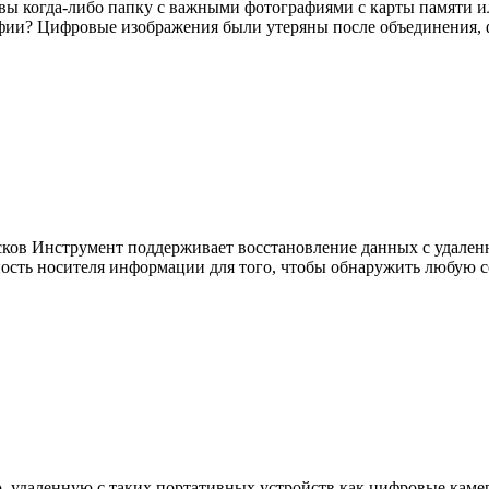
 вы когда-либо папку с важными фотографиями с карты памяти 
рафии? Цифровые изображения были утеряны после объединения
ков Инструмент поддерживает восстановление данных с удаленн
хность носителя информации для того, чтобы обнаружить любу
, удаленную с таких портативных устройств как цифровые каме