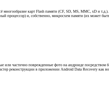
сё многообразие карт Flash памяти (CF, SD, MS, MMC, xD и т.д.
ный процессор) и, собственно, микросхем памяти (их может быт
нные или частично поврежденные фото на андроиде посредством б
астер реконструкции в приложении Android Data Recovery как 