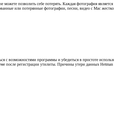
е можете позволить себе потерять. Каждая фотография является д
рованные или потерянные фотографии, песни, видео с Mac жестк
ься с возможностями программы и убедиться в простоте исполь
ъеме после регистрации утилиты. Причины утери данных Hetman