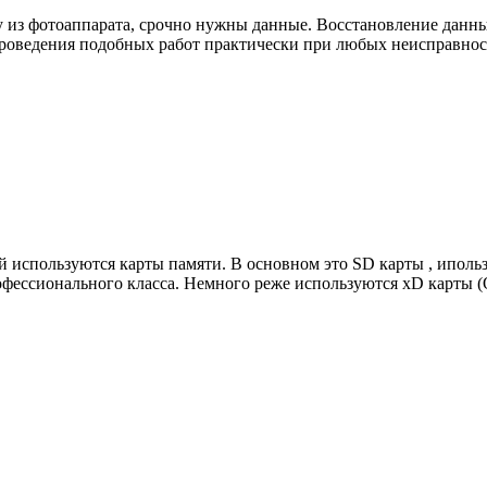
 из фотоаппарата, срочно нужны данные. Восстановление данных
проведения подобных работ практически при любых неисправно
й используются карты памяти. В основном это SD карты , ипол
офессионального класса. Немного реже используются xD карты (