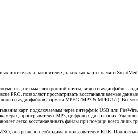
ых носителях и накопителях, таких как карты памяти SmartMedia
документы, письма электронной почты, видео и аудиофайлы - о
scue PRO, позволяют просматривать восстанавливаемые данные 
я видео и аудиофайлов формата MPEG (MP3 & MPEG1/2). Вы мож
ания карт, подключаемым через интерфейс USB или FireWire, ил
окамерах, проигрывателях MP3, цифровых диктофонах. Удалили
зволяет легко восстанавливать файлы при помощи всего лишь т
 ИМХО, она реально необходима и пользователям КПК. Полность