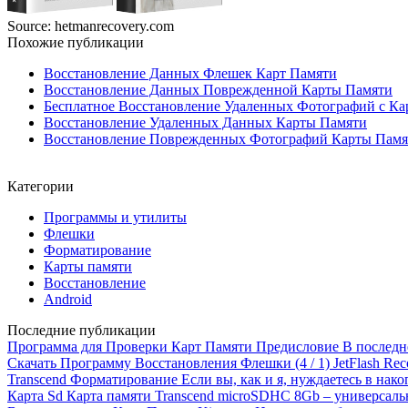
Source: hetmanrecovery.com
Похожие публикации
Восстановление Данных Флешек Карт Памяти
Восстановление Данных Поврежденной Карты Памяти
Бесплатное Восстановление Удаленных Фотографий с К
Восстановление Удаленных Данных Карты Памяти
Восстановление Поврежденных Фотографий Карты Памя
Категории
Программы и утилиты
Флешки
Форматирование
Карты памяти
Восстановление
Android
Последние публикации
Программа для Проверки Карт Памяти
Предисловие В последнее
Скачать Программу Восстановления Флешки
(4 / 1) JetFlash R
Transcend Форматирование
Если вы, как и я, нуждаетесь в нак
Карта Sd
Карта памяти Transcend microSDHC 8Gb – универсаль