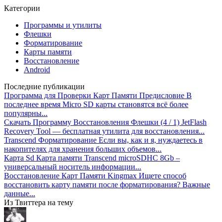
Категории
Программы и утилиты
Флешки
Форматирование
Карты памяти
Восстановление
Android
Последние публикации
Программа для Проверки Карт Памяти
Предисловие В
последнее время Micro SD карты становятся всё более
популярны...
Скачать Программу Восстановления Флешки
(4 / 1) JetFlash
Recovery Tool — бесплатная утилита для восстановления...
Transcend Форматирование
Если вы, как и я, нуждаетесь в
накопителях для хранения больших объемов...
Карта Sd
Карта памяти Transcend microSDHC 8Gb –
универсальный носитель информации...
Восстановление Карт Памяти Kingmax
Ищете способ
восстановить карту памяти после форматирования? Важные
данные...
Из Твиттера на тему