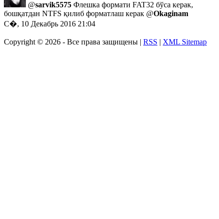
@
sarvik5575
Флешка формати FAT32 бўса керак,
бошқатдан NTFS қилиб форматлаш керак @
Okaginam
С�, 10 Декабрь 2016 21:04
Copyright ©
2026 - Все права защищены |
RSS
|
XML Sitemap