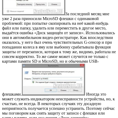
За последний месяц мне
уже 2 раза приносили MicroSD флешки с одинаковой
проблемой: при попытке скопировать на неё какой-нибудь
файл или папку, удалить или переместить в другое место,
выдаётся ошибка «Диск защищён от записи». Использовались
они в автомобильном видео-регистраторе. Как впоследствии
оказалось, у него был очень чувствительных G-сенсор и при
попадании колеса в яму или выбоину срабатывала функция
защиты от перезаписи, которая к тому же, видимо, работала не
совсем корректно. То же самое может случится не только с
картами памяти SD и MicroSD, но и обычными USB-
флешками.
Иногда это
может служить индикатором неисправности устройства, но, к
счастью, не всегда. В некоторых случаях эту досадную
неприятность получается успешно устранить. Поэтому сейчас
мы поговорим как снять защиту от записи с флешки или
карты памяти, если она пишет «Диск защищён».