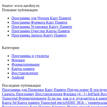
Source: www.navikey.ru
Похожие публикации
Программа для Чтения Карт Памяти
Программа Формата Карт Памяти
Программа Установки Карту Памяти
Программа Очистки Карты Памяти
Программа Записи Карту Памяти
Категории
Программы и утилиты
Флешки
Форматирование
Карты памяти
Восстановление
Android
Последние публикации
Программа для Проверки Карт Памяти
Предисловие В последнее
Скачать Программу Восстановления Флешки
(4 / 1) JetFlash R
Transcend Форматирование
Если вы, как и я, нуждаетесь в нак
Карта Sd
Карта памяти Transcend microSDHC 8Gb – универсаль
Восстановление Карт Памяти Kingmax
Ищете способ восстанов