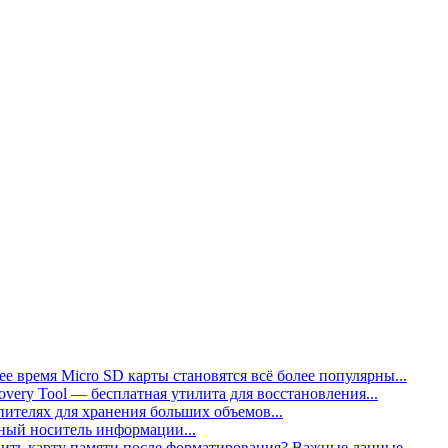
 время Micro SD карты становятся всё более популярны...
ecovery Tool — бесплатная утилита для восстановления...
опителях для хранения больших объемов...
ный носитель информации...
ить карту памяти после форматирования? Важные данные...