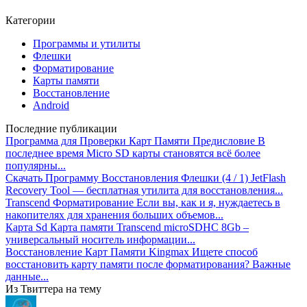
Категории
Программы и утилиты
Флешки
Форматирование
Карты памяти
Восстановление
Android
Последние публикации
Программа для Проверки Карт Памяти
Предисловие В
последнее время Micro SD карты становятся всё более
популярны...
Скачать Программу Восстановления Флешки
(4 / 1) JetFlash
Recovery Tool — бесплатная утилита для восстановления...
Transcend Форматирование
Если вы, как и я, нуждаетесь в
накопителях для хранения больших объемов...
Карта Sd
Карта памяти Transcend microSDHC 8Gb –
универсальный носитель информации...
Восстановление Карт Памяти Kingmax
Ищете способ
восстановить карту памяти после форматирования? Важные
данные...
Из Твиттера на тему