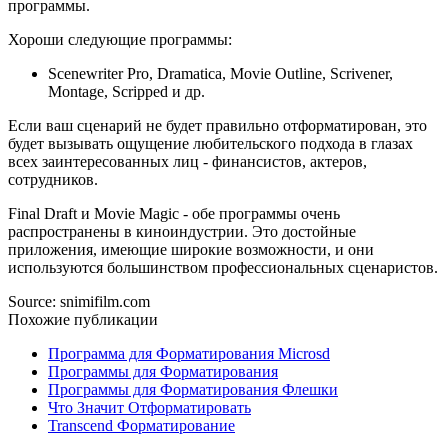
программы.
Хороши следующие программы:
Scenewriter Pro, Dramatica, Movie Outline, Scrivener,
Montage, Scripped и др.
Если ваш сценарий не будет правильно отформатирован, это
будет вызывать ощущение любительского подхода в глазах
всех заинтересованных лиц - финансистов, актеров,
сотрудников.
Final Draft и Movie Magic - обе программы очень
распространены в киноиндустрии. Это достойные
приложения, имеющие широкие возможности, и они
используются большинством профессиональных сценаристов.
Source: snimifilm.com
Похожие публикации
Программа для Форматирования Microsd
Программы для Форматирования
Программы для Форматирования Флешки
Что Значит Отформатировать
Transcend Форматирование