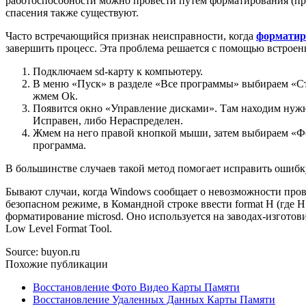
работоспособности можно провести путем форматирования (при
спасения также существуют.
Часто встречающийся признак неисправности, когда
форматир
завершить процесс. Эта проблема решается с помощью встроен
Подключаем sd-карту к компьютеру.
В меню «Пуск» в разделе «Все программы» выбираем «Ст
жмем Ok.
Появится окно «Управление дисками». Там находим нужн
Исправен, либо Нераспределен.
Жмем на него правой кнопкой мыши, затем выбираем «Фо
программа.
В большинстве случаев такой метод помогает исправить ошибк
Бывают случаи, когда Windows сообщает о невозможности пров
безопасном режиме, в Командной строке ввести format H (где H
форматирование microsd. Оно используется на заводах-изгото
Low Level Format Tool.
Source: buyon.ru
Похожие публикации
Восстановление Фото Видео Карты Памяти
Восстановление Удаленных Данных Карты Памяти