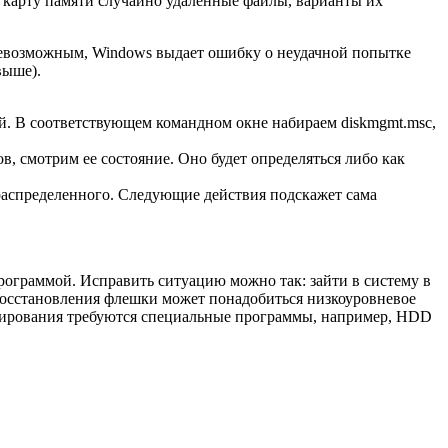
 карту памяти случайно удаленные файлы, варианты их
евозможным, Windows выдает ошибку о неудачной попытке
выше).
й. В соответствующем командном окне набираем diskmgmt.msc,
 смотрим ее состояние. Оно будет определяться либо как
распределенного. Следующие действия подскажет сама
рограммой. Исправить ситуацию можно так: зайти в систему в
я восстановления флешки может понадобиться низкоуровневое
матирования требуются специальные программы, например, HDD