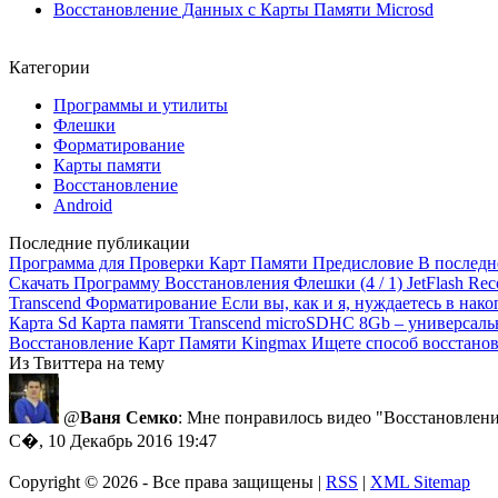
Восстановление Данных с Карты Памяти Microsd
Категории
Программы и утилиты
Флешки
Форматирование
Карты памяти
Восстановление
Android
Последние публикации
Программа для Проверки Карт Памяти
Предисловие В последнее
Скачать Программу Восстановления Флешки
(4 / 1) JetFlash R
Transcend Форматирование
Если вы, как и я, нуждаетесь в нак
Карта Sd
Карта памяти Transcend microSDHC 8Gb – универсаль
Восстановление Карт Памяти Kingmax
Ищете способ восстанов
Из Твиттера на тему
@
Ваня Семко
: Мне понравилось видео "Восстановлени
С�, 10 Декабрь 2016 19:47
Copyright ©
2026 - Все права защищены |
RSS
|
XML Sitemap