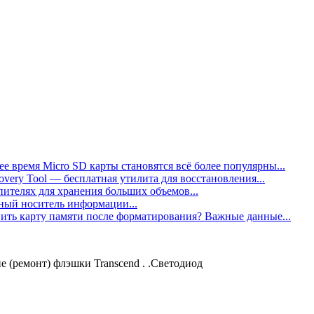
 время Micro SD карты становятся всё более популярны...
ecovery Tool — бесплатная утилита для восстановления...
опителях для хранения больших объемов...
ный носитель информации...
ить карту памяти после форматирования? Важные данные...
е (ремонт) флэшки Transcend . .Светодиод