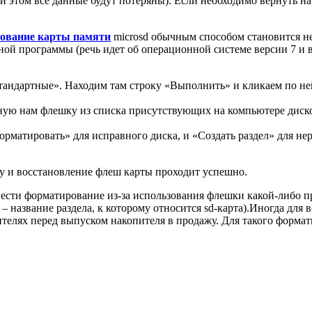
 этом все данные будут потеряны). Если необходимо вернуть на
ование карты памяти
microsd обычным способом становится н
ной программы (речь идет об операционной системе версии 7 и 
андартные». Находим там строку «Выполнить» и кликаем по не
ую нам флешку из списка присутствующих на компьютере дисков,
рматировать» для исправного диска, и «Создать раздел» для не
у и восстановление флеш карты проходит успешно.
ести форматирование из-за использования флешки какой-либо п
 – название раздела, к которому относится sd-карта).Иногда дл
вителях перед выпуском накопителя в продажу. Для такого фор